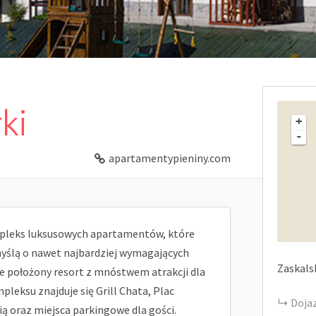
ki
+
-
apartamentypieniny.com
pleks luksusowych apartamentów, które
myślą o nawet najbardziej wymagających
Zaskals
ie położony resort z mnóstwem atrakcji dla
mpleksu znajduje się Grill Chata, Plac
Doja
ą oraz miejsca parkingowe dla gości.