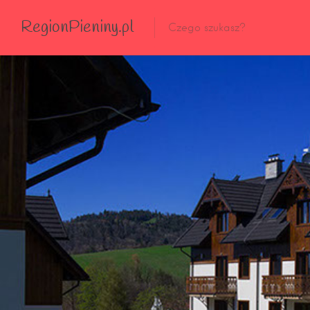
RegionPieniny.pl
Polecane Przez Nas
Wszystkie Obiekty
Wszystkie Obiekty