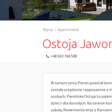
Wpisy
Apartament
Ostoja Jawor
+48 603 768 588
W samym sercu Pienin powstał kom
zostały urządzone i wyposażone z 
osobach. Pienińska Ostoja to piękn
dzieci i dla dorosłych. Na terenie ko
zabaw, Rowerownia wraz z Narciarni