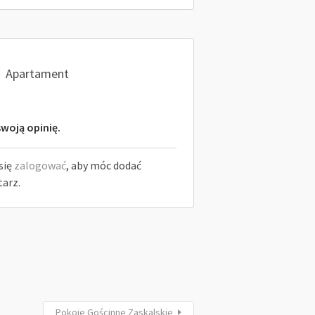
Apartament
woją opinię.
się
zalogować
, aby móc dodać
arz.
Pokoje Gościnne Zaskalskie