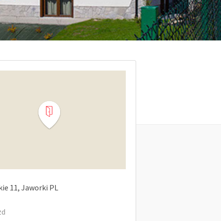
kie
11
Jaworki
PL
zd