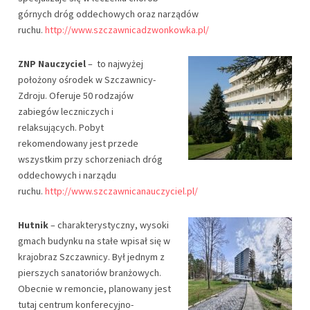
górnych dróg oddechowych oraz narządów
ruchu.
http://www.szczawnicadzwonkowka.pl/
ZNP Nauczyciel
– to najwyżej
położony ośrodek w Szczawnicy-
Zdroju. Oferuje 50 rodzajów
zabiegów leczniczych i
relaksujących. Pobyt
rekomendowany jest przede
wszystkim przy schorzeniach dróg
oddechowych i narządu
ruchu.
http://www.szczawnicanauczyciel.pl/
Hutnik
– charakterystyczny, wysoki
gmach budynku na stałe wpisał się w
krajobraz Szczawnicy. Był jednym z
pierszych sanatoriów branżowych.
Obecnie w remoncie, planowany jest
tutaj centrum konferecyjno-