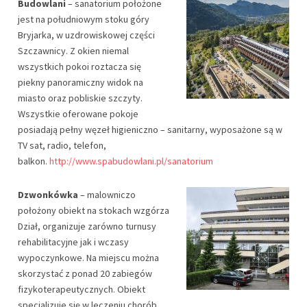
Budowlani
– sanatorium położone
jest na południowym stoku góry
Bryjarka, w uzdrowiskowej części
Szczawnicy. Z okien niemal
wszystkich pokoi roztacza się
piekny panoramiczny widok na
miasto oraz pobliskie szczyty.
Wszystkie oferowane pokoje
posiadają pełny węzeł higieniczno – sanitarny, wyposażone są w
TV sat, radio, telefon,
balkon.
http://www.spabudowlani.pl/sanatorium
Dzwonkówka
– malowniczo
położony obiekt na stokach wzgórza
Dział, organizuje zarówno turnusy
rehabilitacyjne jak i wczasy
wypoczynkowe. Na miejscu można
skorzystać z ponad 20 zabiegów
fizykoterapeutycznych. Obiekt
specjalizuje się w leczeniu chorób