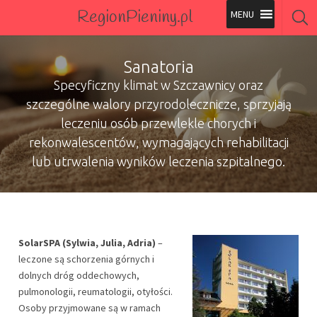
RegionPieniny.pl
Polecane Przez Nas
Sanatoria
Specyficzny klimat w Szczawnicy oraz
Wszystkie Obiekty
szczególne walory przyrodolecznicze, sprzyjają
Wszystkie Obiekty
leczeniu osób przewlekle chorych i
rekonwalescentów, wymagających rehabilitacji
lub utrwalenia wyników leczenia szpitalnego.
SolarSPA (Sylwia, Julia, Adria)
–
leczone są schorzenia górnych i
dolnych dróg oddechowych,
pulmonologii, reumatologii, otyłości.
Osoby przyjmowane są w ramach