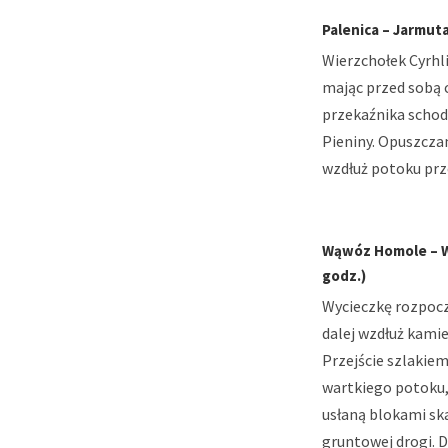
Palenica – Jarmuta
Wierzchołek Cyrhl
mając przed sobą 
przekaźnika schodz
Pieniny. Opuszcza
wzdłuż potoku prz
Wąwóz Homole – Wys
godz.)
Wycieczkę rozpocz
dalej wzdłuż kami
Przejście szlakie
wartkiego potoku,
usłaną blokami sk
gruntowej drogi. D