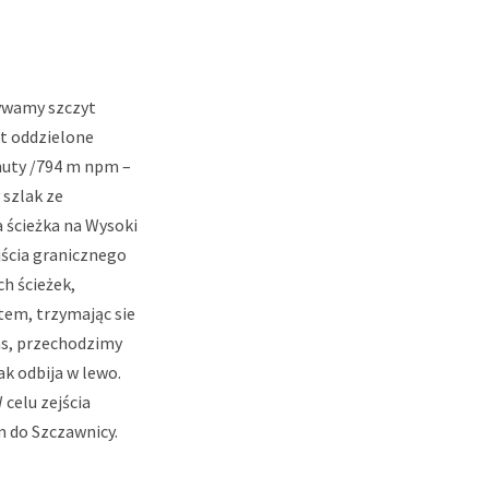
bywamy szczyt
st oddzielone
muty /794 m npm –
 szlak ze
 ścieżka na Wysoki
jścia granicznego
h ścieżek,
tem, trzymając sie
as, przechodzimy
k odbija w lewo.
celu zejścia
 do Szczawnicy.