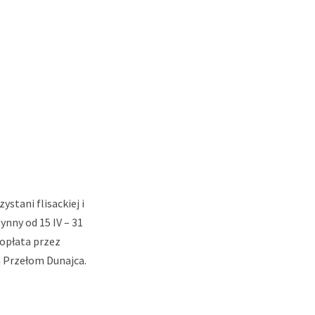
stani flisackiej i
nny od 15 IV – 31
t opłata przez
a Przełom Dunajca.