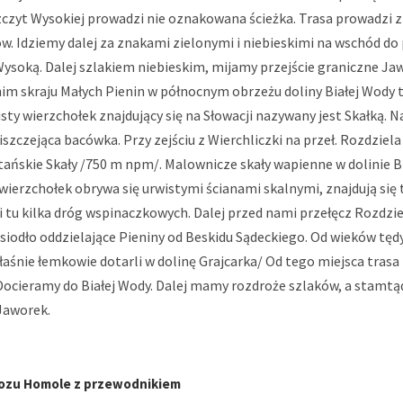
zczyt Wysokiej prowadzi nie oznakowana ścieżka. Trasa prowadzi
w. Idziemy dalej za znakami zielonymi i niebieskimi na wschód do 
ysoką. Dalej szlakiem niebieskim, mijamy przejście graniczne Jaw
im skraju Małych Pienin w północnym obrzeżu doliny Białej Wody 
sty wierzchołek znajdujący się na Słowacji nazywany jest Skałką.
iszczejąca bacówka. Przy zejściu z Wierchliczki na przeł. Rozdziela
tańskie Skały /750 m npm/. Malownicze skały wapienne w dolinie B
ierzchołek obrywa się urwistymi ścianami skalnymi, znajdują się tu
i tu kilka dróg wspinaczkowych. Dalej przed nami przełęcz Rozdzi
siodło oddzielające Pieniny od Beskidu Sądeckiego. Od wieków tęd
łaśnie łemkowie dotarli w dolinę Grajcarka/ Od tego miejsca trasa
Docieramy do Białej Wody. Dalej mamy rozdroże szlaków, a stamtąd
Jaworek.
ozu Homole z przewodnikiem