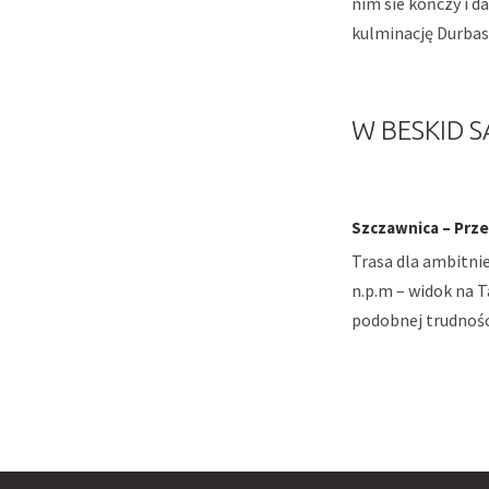
nim sie kończy i d
kulminację Durbasz
W BESKID S
Szczawnica – Przec
Trasa dla ambitnie
n.p.m – widok na T
podobnej trudności