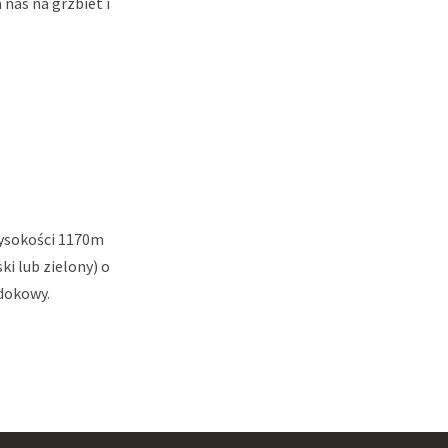
 nas na grzbiet i
wysokości 1170m
ki lub zielony) o
idokowy.