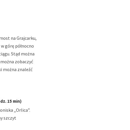
 most na Grajcarku,
k w górę północno
ciągu. Stąd można
d można zobaczyć
wki można znaleźć
dz. 15 min)
niska „Orlica”.
y szczyt