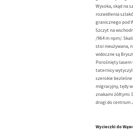
Wysoka, skąd na s
rozwidlenia szlakó
granicznego pod W
Szczyt na wschodn
/964 m npm/. Skali
stoi nieużywana, n
widoczne są Brysz
Porośnięty lasem w
taternicy wytyczyl
szerokie bezleśne 
migracyjny, tędy w
znakami żółtymi. 
drogi do centrum 
Wycieczki do Wąw