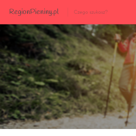
RegionPieniny.pl
Polecane Przez Nas
Wszystkie Obiekty
Wszystkie Obiekty