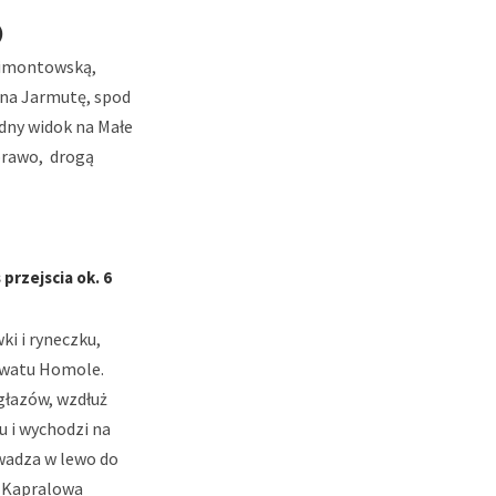
)
Klimontowską,
 na Jarmutę, spod
adny widok na Małe
prawo, drogą
przejscia ok. 6
i i ryneczku,
rwatu Homole.
głazów, wzdłuż
u i wychodzi na
wadza w lewo do
i Kapralowa