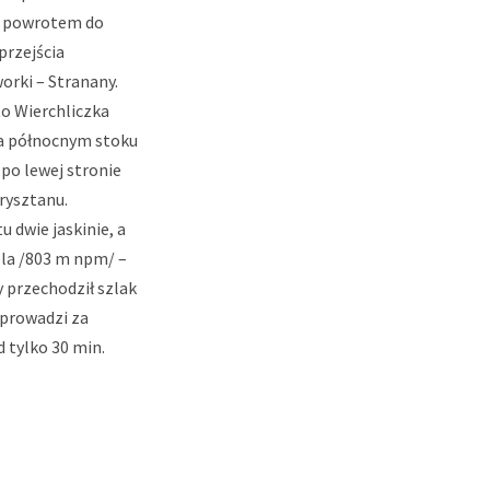
 z powrotem do
przejścia
orki – Stranany.
to Wierchliczka
 Na północnym stoku
 po lewej stronie
rysztanu.
 dwie jaskinie, a
ela /803 m npm/ –
y przechodził szlak
 prowadzi za
 tylko 30 min.