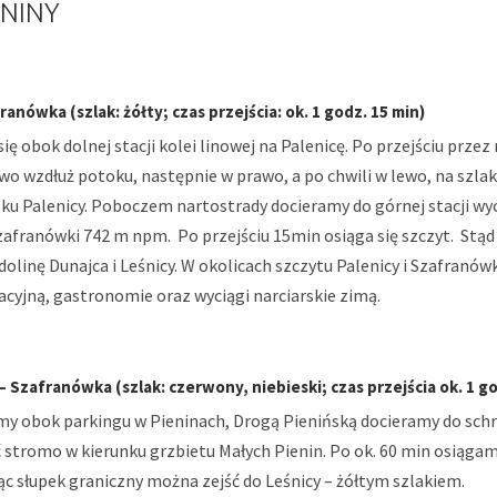
ENINY
anówka (szlak: żółty; czas przejścia: ok. 1 godz. 15 min)
ę obok dolnej stacji kolei linowej na Palenicę. Po przejściu przez
ewo wzdłuż potoku, następnie w prawo, a po chwili w lewo, na szla
ku Palenicy. Poboczem nartostrady docieramy do górnej stacji wy
zafranówki 742 m npm. Po przejściu 15min osiąga się szczyt. Stą
 dolinę Dunajca i Leśnicy. W okolicach szczytu Palenicy i Szafranó
acyjną, gastronomie oraz wyciągi narciarskie zimą.
 Szafranówka (szlak: czerwony, niebieski; czas przejścia ok. 1 go
y obok parkingu w Pieninach, Drogą Pienińską docieramy do schro
stromo w kierunku grzbietu Małych Pienin. Po ok. 60 min osiągam
ąc słupek graniczny można zejść do Leśnicy – żółtym szlakiem.