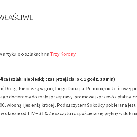
 WŁAŚCIWE
w artykule o szlakach na
Trzy Korony
ca (szlak: niebieski; czas przejścia: ok. 1 godz. 30 min)
ać Drogą Pienińską w górę biegu Dunajca. Po minięciu końcowej przy
ego docieramy do małej przeprawy promowej /przewóz płatny, czy
.00, wiosną i jesienią krócej . Pod szczytem Sokolicy pobierana jes
okresie od 1 IV – 31 X. Ze szczytu rozpościera się piękny widok n