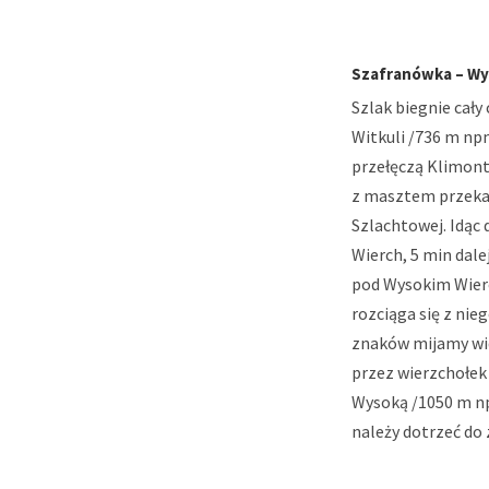
Szafranówka – Wyso
Szlak biegnie cał
Witkuli /736 m npm
przełęczą Klimont
z masztem przekaź
Szlachtowej. Idąc 
Wierch, 5 min dale
pod Wysokim Wierc
rozciąga się z ni
znaków mijamy wid
przez wierzchołek 
Wysoką /1050 m n
należy dotrzeć do