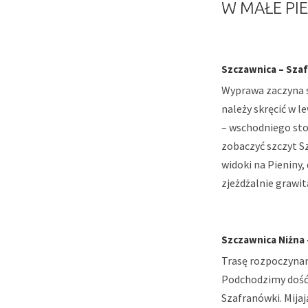
W MAŁE PI
Szczawnica – Szafr
Wyprawa zaczyna si
należy skręcić w l
– wschodniego sto
zobaczyć szczyt S
widoki na Pieniny,
zjeżdżalnie grawit
Szczawnica Niżna –
Trasę rozpoczynam
Podchodzimy dość 
Szafranówki. Mijaj