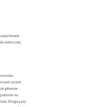
j zaparkować
do widocznej
hronisko
ilometr przed
sie głównie
godzinie na
iska. Droga przy