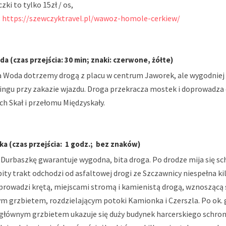
zki to tylko 15zł / os,
:
https://szewczyktravel.pl/wawoz-homole-cerkiew/
da (czas przejścia: 30 min; znaki: czerwone, żółte)
a Woda dotrzemy drogą z placu w centrum Jaworek, ale wygodnie
ngu przy zakazie wjazdu. Droga przekracza mostek i doprowadza 
h Skał i przełomu Międzyskały.
ka (czas przejścia: 1 godz.; bez znaków)
 Durbaszkę gwarantuje wygodna, bita droga. Po drodze mija się sc
 bity trakt odchodzi od asfaltowej drogi ze Szczawnicy niespełna k
prowadzi krętą, miejscami stromą i kamienistą drogą, wznoszącą 
 grzbietem, rozdzielającym potoki Kamionka i Czerszla. Po ok. 
 głównym grzbietem ukazuje się duży budynek harcerskiego schron