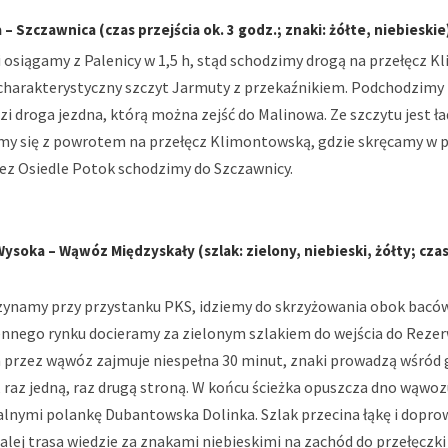
 – Szczawnica (czas przejścia ok. 3 godz.; znaki: żółte, niebieskie
i osiągamy z Palenicy w 1,5 h, stąd schodzimy drogą na przełęcz 
charakterystyczny szczyt Jarmuty z przekaźnikiem. Podchodzimy
i droga jezdna, którą można zejść do Malinowa. Ze szczytu jest ł
my się z powrotem na przełęcz Klimontowską, gdzie skręcamy w 
ez Osiedle Potok schodzimy do Szczawnicy.
oka – Wąwóz Międzyskały (szlak: zielony, niebieski, żółty; czas 
ynamy przy przystanku PKS, idziemy do skrzyżowania obok bacówk
ennego rynku docieramy za zielonym szlakiem do wejścia do Reze
m przez wąwóz zajmuje niespełna 30 minut, znaki prowadzą wśród 
 raz jedną, raz drugą stroną. W końcu ścieżka opuszcza dno wąwoz
alnymi polankę Dubantowska Dolinka. Szlak przecina łąkę i dopro
alej trasa wiedzie za znakami niebieskimi na zachód do przełęczk