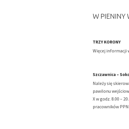
W PIENINY
TRZY KORONY
Więcej informacji 
Szczawnica – Sokoli
Należy się skierow
pawilonu wejściow
X w godz. 8.00 – 20
pracowników PPN w 