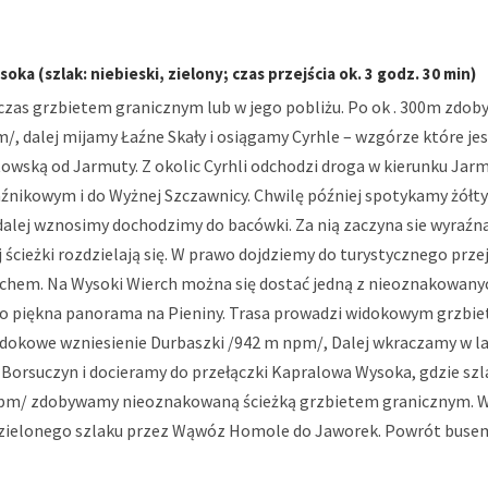
ka (szlak: niebieski, zielony; czas przejścia ok. 3 godz. 30 min)
y czas grzbietem granicznym lub w jego pobliżu. Po ok . 300m zdo
/, dalej mijamy Łaźne Skały i osiągamy Cyrhle – wzgórze które je
owską od Jarmuty. Z okolic Cyrhli odchodzi droga w kierunku Jar
nikowym i do Wyżnej Szczawnicy. Chwilę później spotykamy żółty
dalej wznosimy dochodzimy do bacówki. Za nią zaczyna sie wyraźna
j ścieżki rozdzielają się. W prawo dojdziemy do turystycznego prze
hem. Na Wysoki Wierch można się dostać jedną z nieoznakowanyc
ego piękna panorama na Pieniny. Trasa prowadzi widokowym grzbie
okowe wzniesienie Durbaszki /942 m npm/, Dalej wkraczamy w l
Borsuczyn i docieramy do przełączki Kapralowa Wysoka, gdzie szla
pm/ zdobywamy nieoznakowaną ścieżką grzbietem granicznym. W 
 zielonego szlaku przez Wąwóz Homole do Jaworek. Powrót busem