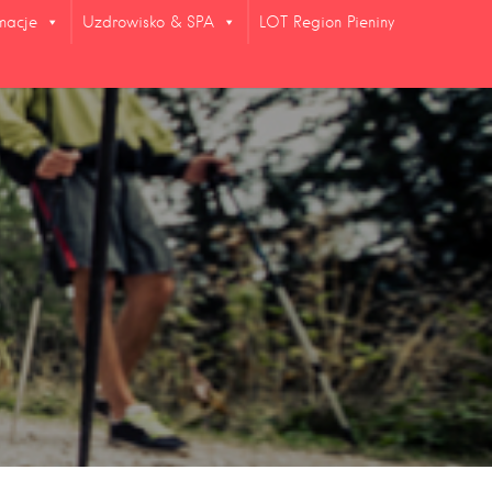
rmacje
Uzdrowisko & SPA
LOT Region Pieniny