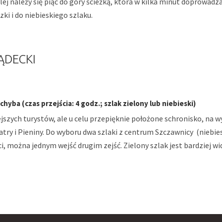
alej należy się piąć do góry ścieżką, która w kilka minut doprowadza
ki i do niebieskiego szlaku.
ĄDECKI
hyba (czas przejścia: 4 godz.; szlak zielony lub niebieski)
jszych turystów, ale u celu przepięknie położone schronisko, na 
atry i Pieniny. Do wyboru dwa szlaki z centrum Szczawnicy (niebies
, można jednym wejść drugim zejść. Zielony szlak jest bardziej w