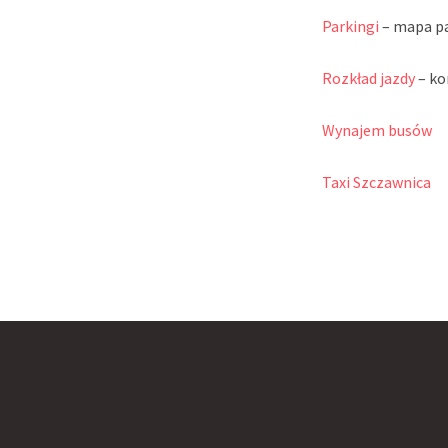
Parkingi
– mapa p
Rozkład jazdy
– ko
Wynajem busów
Taxi Szczawnica