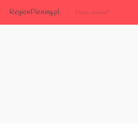
RegionPieniny.pl
Polecane Przez Nas
Wszystkie Obiekty
Wszystkie Obiekty