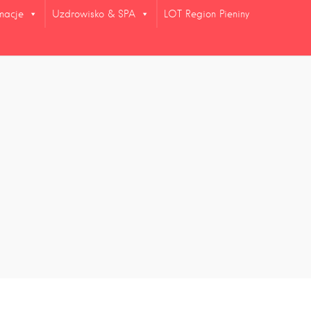
rmacje
Uzdrowisko & SPA
LOT Region Pieniny