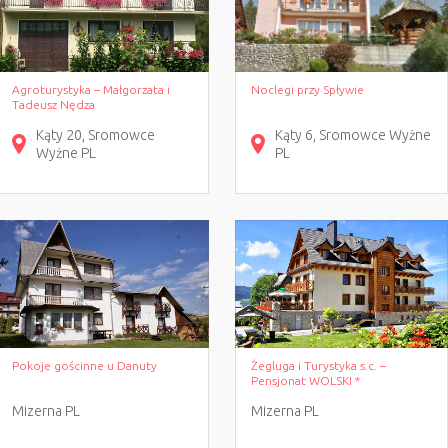
Agroturystyka – Małgorzata i
Noclegi przy Spływie
Tadeusz Nędza
Kąty
20
Sromowce
Kąty
6
Sromowce Wyżne
Wyżne
PL
PL
Pokoje gościnne u Danuty
Żegluga i Turystyka s.c. –
Pensjonat WOLSKI *
Mizerna
PL
Mizerna
PL