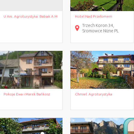
U Ani. Agroturystyka. Babiak A.M
Hotel Nad Przełomem
Trzech Koron
34
Sromowce Niżne
PL
Pokoje Ewa i Marek Bańkosz
Chmiel. Agroturystyka