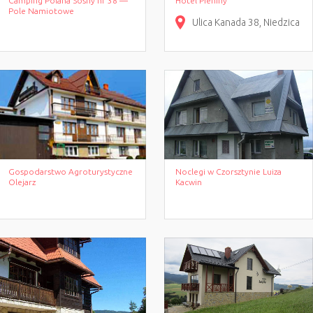
Camping Polana Sosny nr 38 —
Hotel Pieniny
Pole Namiotowe
Ulica Kanada
38
Niedzica
Gospodarstwo Agroturystyczne
Noclegi w Czorsztynie Luiza
Olejarz
Kacwin