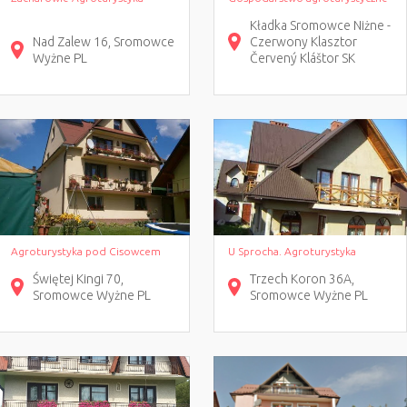
Kładka Sromowce Niżne -
Nad Zalew
16
Sromowce
Czerwony Klasztor
Wyżne
PL
Červený Kláštor
SK
Agroturystyka pod Cisowcem
U Sprocha. Agroturystyka
Świętej Kingi
70
Trzech Koron
36A
Sromowce Wyżne
PL
Sromowce Wyżne
PL