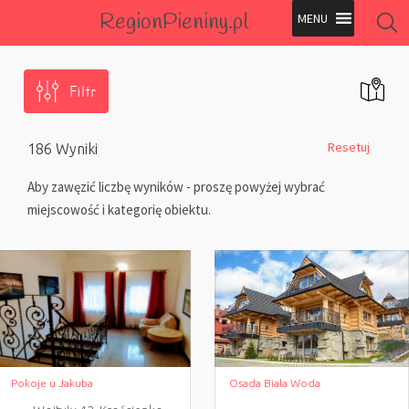
RegionPieniny.pl
Polecane Przez Nas
Filtr
Wszystkie Obiekty
Resetuj
186
Wyniki
Wszystkie Obiekty
Aby zawęzić liczbę wyników - proszę powyżej wybrać
miejscowość i kategorię obiektu.
Pokoje u Jakuba
Osada Biała Woda