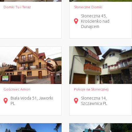
Domki Tu i Teraz
Słoneczne Domki
Słoneczna
45
Krościenko nad
Dunajcem
Gościniec Amon
Pokoje na Słonecznej
Biała Woda
51
Jaworki
Słoneczna
14
PL
Szczawnica
PL