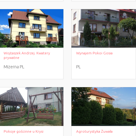
Wojtaszek Andrzej. Kwatery
Wynajem Pokoi Gosia
prywatne
Mizerna
PL
PL
Pokoje gościnne u Krysi
Agroturystyka Żuwała