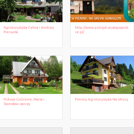
Agroturystyka Celina i Andrzej
http://www.polczyk.wczasywpols
Pierwoła
ce.pl/
Pokoje Gościnne, Maria i
Pieniny Agroturystyka Na Ubocy
Stanisław Janczy