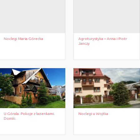
Noclegi Maria Górecka
Agroturystyka – Anna i Piotr
Janczy
U Górala. Pokoje z łazienkami.
Noclegi u Wojtka
Domki.