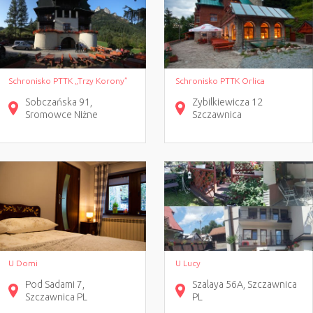
Schronisko PTTK „Trzy Korony”
Schronisko PTTK Orlica
Sobczańska
91
Zybilkiewicza 12
Sromowce Niżne
Szczawnica
U Domi
U Lucy
Pod Sadami
7
Szalaya
56A
Szczawnica
Szczawnica
PL
PL