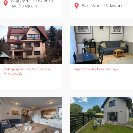
Wojtyły
42
Krościenko
Biała Woda 53
Jaworki
nad Dunajcem
Pokoje gościnne Małgorzata
Apartamenty Przy Strumyku
Mikołajczyk