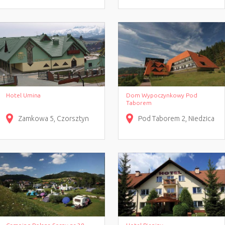
Hotel Umina
Dom Wypoczynkowy Pod
Taborem
Zamkowa
5
Czorsztyn
Pod Taborem
2
Niedzica