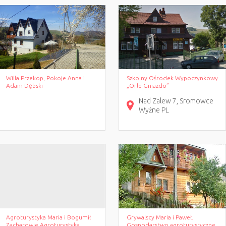
Willa Przekop, Pokoje Anna i
Szkolny Ośrodek Wypoczynkowy
Adam Dębski
„Orle Gniazdo”
Nad Zalew
7
Sromowce
Wyżne
PL
Agroturystyka Maria i Bogumił
Grywalscy Maria i Paweł.
Zacharowie Agroturystyka
Gospodarstwo agroturystyczne