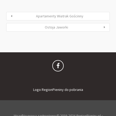
Apartamenty Wiatrak Gościnny
Ostoja Jaworki
Logo RegionPieniny do pobrania
Wszelkie prawa zastrzeżone © 2019-2024 RegionPieniny.pl •