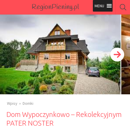
RegionPieniny.pl
Polecane Przez Nas
Wszystkie Obiekty
Wszystkie Obiekty
Wpisy
Domki
Dom Wypoczynkowo – Rekolekcyjnym
PATER NOSTER