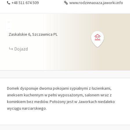
+48 511 674 509
www.rodzinnaoaza.jaworki.info
+
-
Zaskalskie
6
Szczawnica
PL
Dojazd
Domek dysponuje dwoma pokojami sypialnymi z łazienkami,
aneksem kuchennym w pełni wyposażonym, salonem wraz z
kominkiem bez mediów. Położony jest w Jaworkach niedaleko
wyciągu narciarskiego.