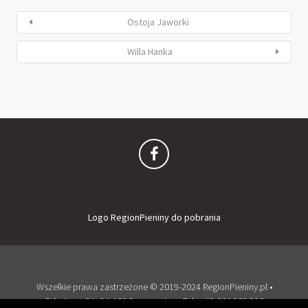
Ostoja Jaworki
Willa Hanka
Logo RegionPieniny do pobrania
Wszelkie prawa zastrzeżone © 2019-2024 RegionPieniny.pl •
Zdrojowa 2A, 34-460 Szczawnica • Tel: + 48 664 909 516