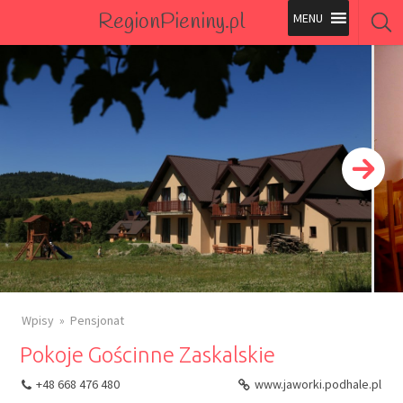
RegionPieniny.pl
Polecane Przez Nas
Wszystkie Obiekty
Wszystkie Obiekty
Wpisy
Pensjonat
Pokoje Gościnne Zaskalskie
+48 668 476 480
www.jaworki.podhale.pl