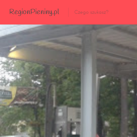
RegionPieniny.pl
Polecane Przez Nas
Wszystkie Obiekty
Wszystkie Obiekty