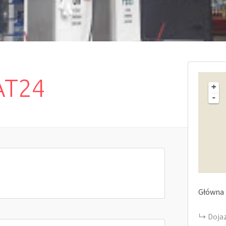
 AT24
+
-
Główna
Doja