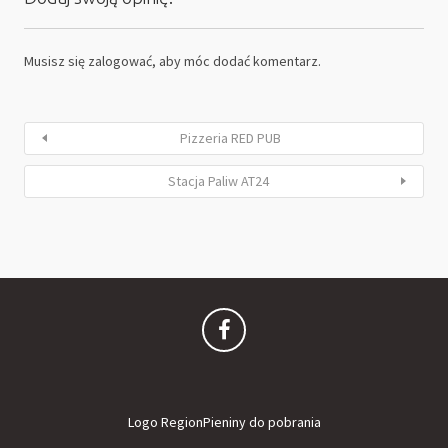
Musisz się
zalogować
, aby móc dodać komentarz.
Pizzeria RED PUB
Stacja Paliw AT24
Logo RegionPieniny do pobrania