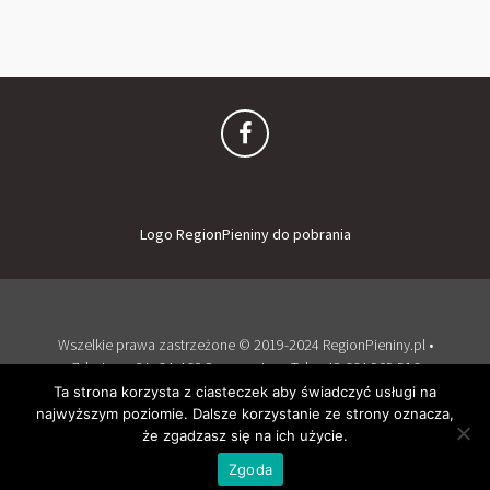
Logo RegionPieniny do pobrania
Wszelkie prawa zastrzeżone © 2019-2024 RegionPieniny.pl •
Zdrojowa 2A, 34-460 Szczawnica • Tel: + 48 664 909 516
Zaloguj
Dodaj obiekt
Ta strona korzysta z ciasteczek aby świadczyć usługi na
najwyższym poziomie. Dalsze korzystanie ze strony oznacza,
Wspierany przez WordPress
i
Listable
by
PixelGrade
.
że zgadzasz się na ich użycie.
Zgoda