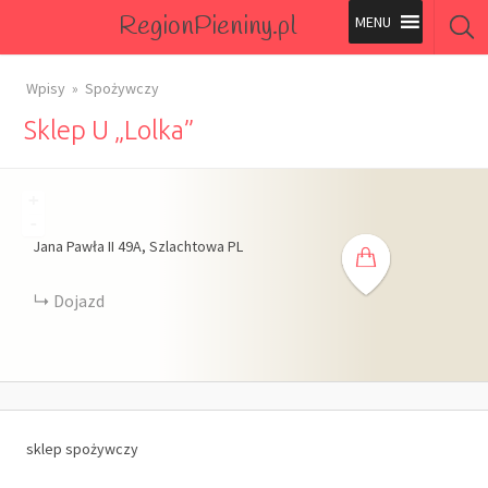
RegionPieniny.pl
Polecane Przez Nas
Wpisy
Spożywczy
Sklep U „Lolka”
Wszystkie Obiekty
Wszystkie Obiekty
+
-
Jana Pawła II
49A
Szlachtowa
PL
Dojazd
sklep spożywczy