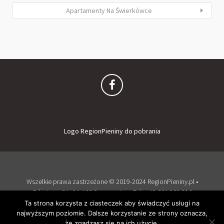
Apartamenty Na Świerkówce
Logo RegionPieniny do pobrania
Wszelkie prawa zastrzeżone © 2019-2024 RegionPieniny.pl •
Zdrojowa 2A, 34-460 Szczawnica • Tel: + 48 664 909 516
Zaloguj
Dodaj obiekt
Ta strona korzysta z ciasteczek aby świadczyć usługi na
najwyższym poziomie. Dalsze korzystanie ze strony oznacza,
Wspierany przez WordPress
i
Listable
by
PixelGrade
.
że zgadzasz się na ich użycie.