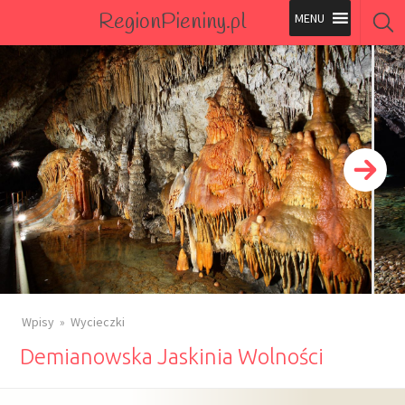
RegionPieniny.pl
Polecane Przez Nas
Wszystkie Obiekty
Wszystkie Obiekty
Wpisy
Wycieczki
Demianowska Jaskinia Wolności