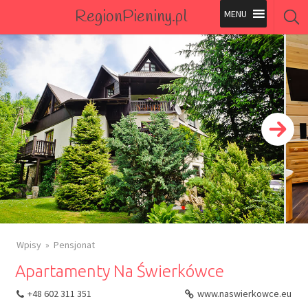
RegionPieniny.pl
Polecane Przez Nas
Wszystkie Obiekty
Wszystkie Obiekty
Wpisy
Pensjonat
Apartamenty Na Świerkówce
+48 602 311 351
www.naswierkowce.eu