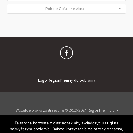
Pokoje Gościnne Alina
Logo RegionPieniny do pobrania
Wszelkie prawa zastrzeżone © 2019-2024 RegionPieniny.pl •
Zdrojowa 2A, 34-460 Szczawnica • Tel: + 48 664 909 516
Zaloguj
Dodaj obiekt
Ta strona korzysta z ciasteczek aby świadczyć usługi na
najwyższym poziomie. Dalsze korzystanie ze strony oznacza,
Wspierany przez WordPress
i
Listable
by
PixelGrade
.