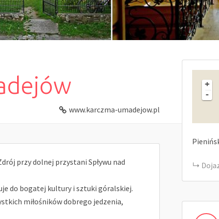
adejów
+
-
www.karczma-umadejow.pl
Pienińs
drój przy dolnej przystani Spływu nad
Doja
e do bogatej kultury i sztuki góralskiej.
ystkich miłośników dobrego jedzenia,