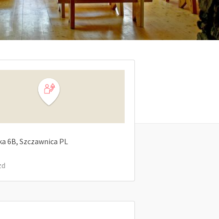
ka
6B
Szczawnica
PL
zd