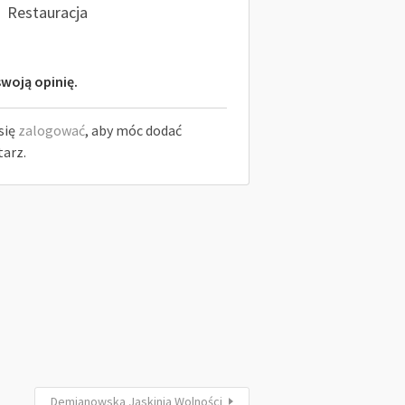
Restauracja
woją opinię.
się
zalogować
, aby móc dodać
arz.
Demianowska Jaskinia Wolności