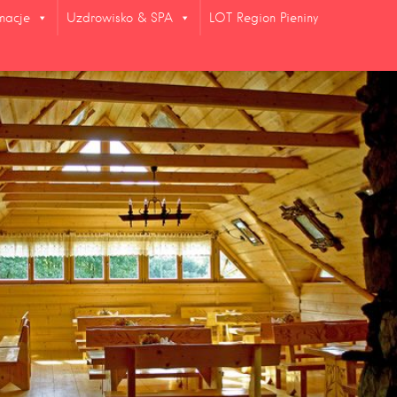
rmacje
Uzdrowisko & SPA
LOT Region Pieniny