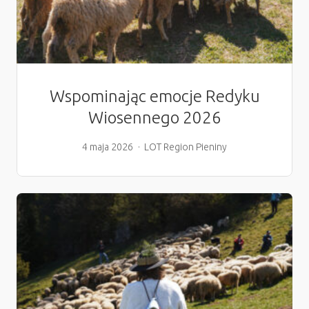
Wspominając emocje Redyku
Wiosennego 2026
4 maja 2026
LOT Region Pieniny