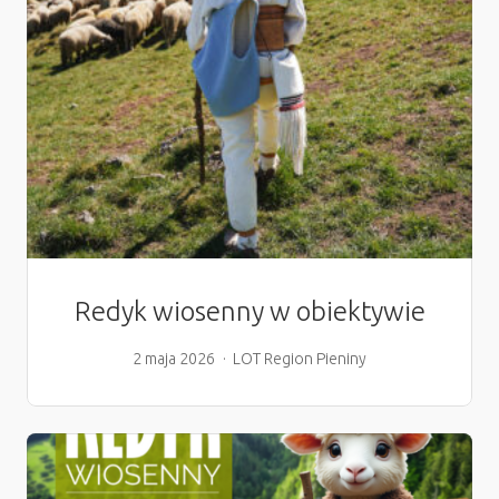
Redyk wiosenny w obiektywie
2 maja 2026
LOT Region Pieniny