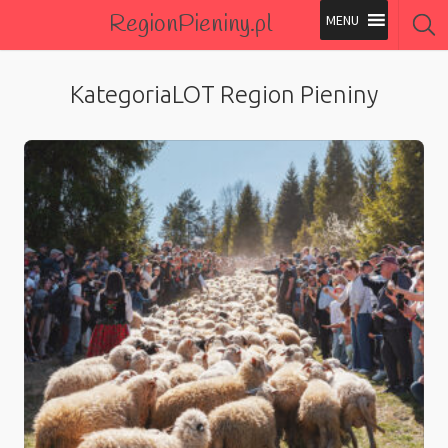
RegionPieniny.pl
Polecane Przez Nas
KategoriaLOT Region Pieniny
Wszystkie Obiekty
Wszystkie Obiekty