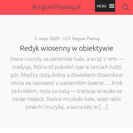
RegionPieniny.pl
Polecane Przez Nas
Wszystkie Obiekty
2 maja 2026
LOT Region Pieniny
Redyk wiosenny w obiektywie
Wszystkie Obiekty
Owce ruszyły na pienińskie hale, a wraz z nimi —
tradycja, która od pokoleń żyje w sercach ludzi
gór. Między ciszą doliny a dźwiękiem dzwonków
niosła się opowieść o pasterskim świecie…. Krok
za krokiem, nuta za nutą — tradycja wracała na
swoje miejsce. Słońce muskało hale, wiatr niósł
śmiech i muzykę, a serca biły w […]