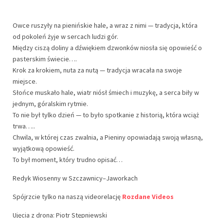
Owce ruszyły na pienińskie hale, a wraz z nimi — tradycja, która
od pokoleń żyje w sercach ludzi gór.
Między ciszą doliny a dźwiękiem dzwonków niosła się opowieść o
pasterskim świecie….
Krok za krokiem, nuta za nutą — tradycja wracała na swoje
miejsce.
Słońce muskało hale, wiatr niósł śmiech i muzykę, a serca biły w
jednym, góralskim rytmie.
To nie był tylko dzień — to było spotkanie z historią, która wciąż
trwa…..
Chwila, w której czas zwalnia, a Pieniny opowiadają swoją własną,
wyjątkową opowieść.
To był moment, który trudno opisać…
Redyk Wiosenny w Szczawnicy–Jaworkach
Spójrzcie tylko na naszą videorelację
Rozdane Videos
Ujęcia z drona: Piotr Stępniewski