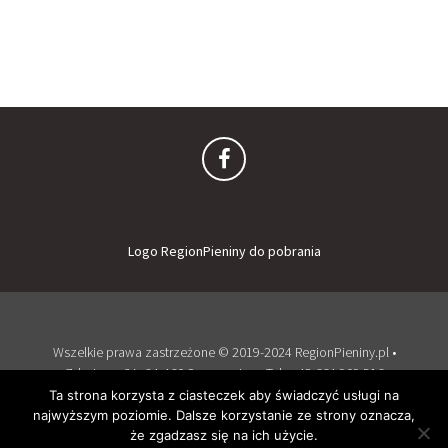
Logo RegionPieniny do pobrania
Wszelkie prawa zastrzeżone © 2019-2024 RegionPieniny.pl •
Zdrojowa 2A, 34-460 Szczawnica • Tel: + 48 664 909 516
Zaloguj
Dodaj obiekt
Ta strona korzysta z ciasteczek aby świadczyć usługi na
najwyższym poziomie. Dalsze korzystanie ze strony oznacza,
Wspierany przez WordPress
i
Listable
by
PixelGrade
.
że zgadzasz się na ich użycie.