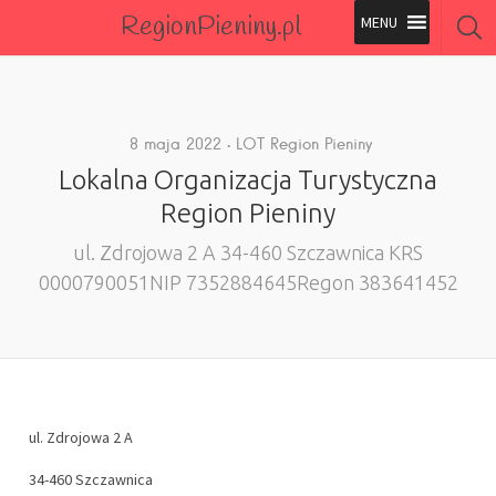
RegionPieniny.pl
Polecane Przez Nas
Wszystkie Obiekty
8 maja 2022
LOT Region Pieniny
Lokalna Organizacja Turystyczna
Wszystkie Obiekty
Region Pieniny
ul. Zdrojowa 2 A 34-460 Szczawnica KRS
0000790051NIP 7352884645Regon 383641452
ul. Zdrojowa 2 A
34-460 Szczawnica