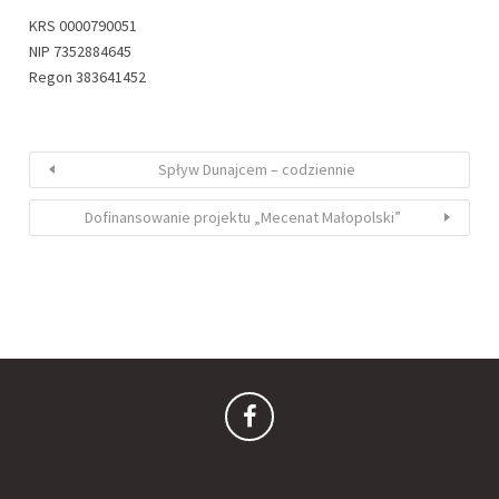
KRS 0000790051
NIP 7352884645
Regon 383641452
Spływ Dunajcem – codziennie
Dofinansowanie projektu „Mecenat Małopolski”