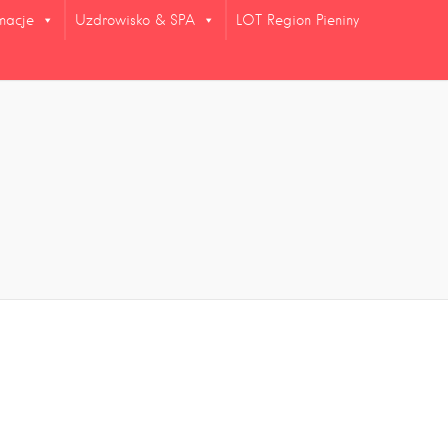
rmacje
Uzdrowisko & SPA
LOT Region Pieniny