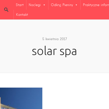
Start
Noclegi
Odkryj Pieniny
Praktyczne info
Kontakt
5 kwietnia 2017
solar spa