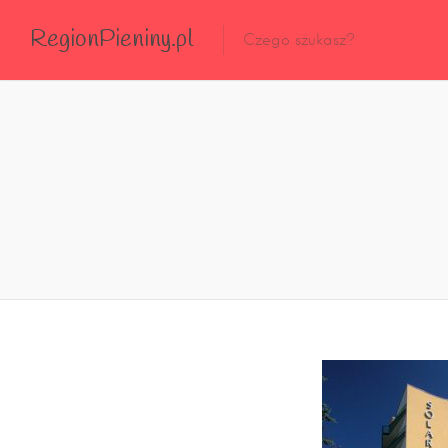
RegionPieniny.pl
Polecane Przez Nas
Wszystkie Obiekty
Wszystkie Obiekty