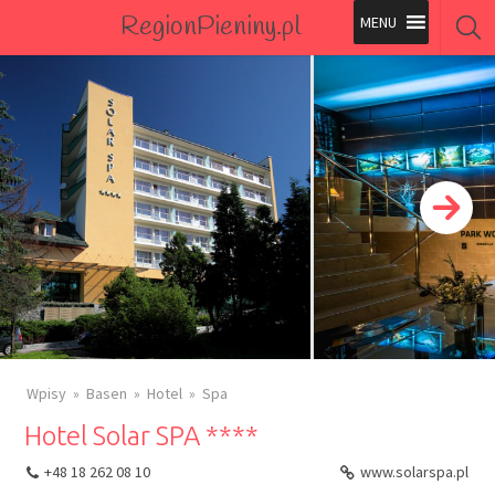
RegionPieniny.pl
Polecane Przez Nas
Wszystkie Obiekty
Wszystkie Obiekty
Wpisy
Basen
Hotel
Spa
Hotel Solar SPA ****
+48 18 262 08 10
www.solarspa.pl