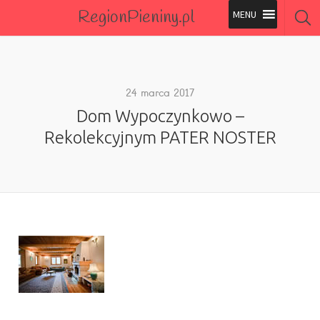
RegionPieniny.pl
Polecane Przez Nas
Wszystkie Obiekty
24 marca 2017
Dom Wypoczynkowo –
Wszystkie Obiekty
Rekolekcyjnym PATER NOSTER