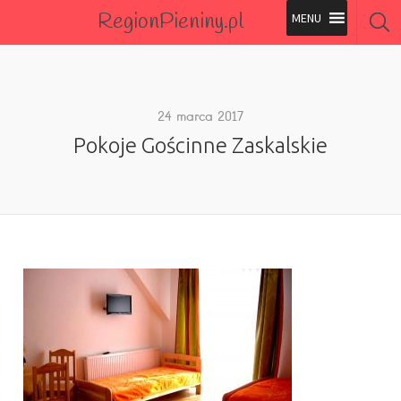
RegionPieniny.pl
Polecane Przez Nas
Wszystkie Obiekty
24 marca 2017
Pokoje Gościnne Zaskalskie
Wszystkie Obiekty