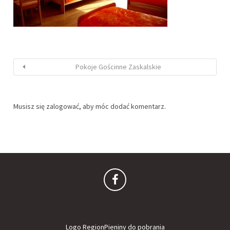
Pokoje Gościnne Zaskalskie
Musisz się
zalogować
, aby móc dodać komentarz.
Logo RegionPieniny do pobrania