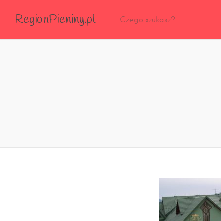
RegionPieniny.pl
Polecane Przez Nas
Wszystkie Obiekty
Wszystkie Obiekty