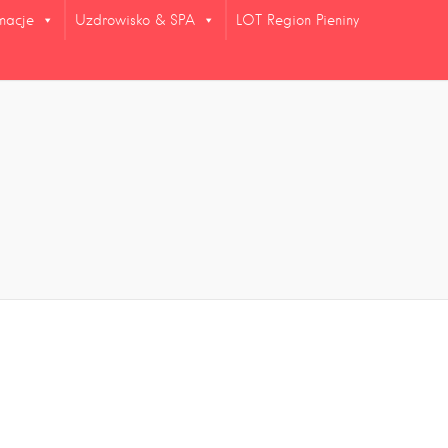
rmacje
Uzdrowisko & SPA
LOT Region Pieniny