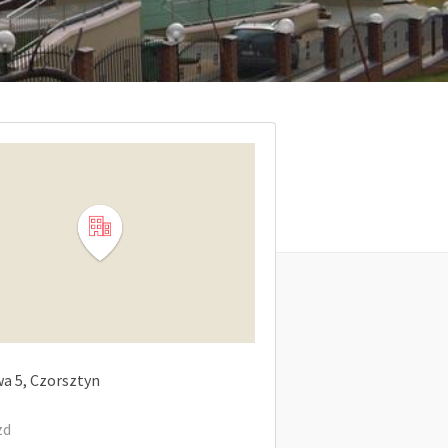
wa
5
Czorsztyn
zd