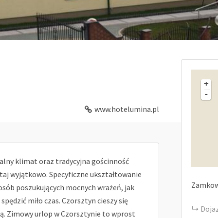
+
-
www.hotelumina.pl
lny klimat oraz tradycyjna gościnność
tutaj wyjątkowo. Specyficzne ukształtowanie
Zamko
 osób poszukujących mocnych wrażeń, jak
 spędzić miło czas. Czorsztyn cieszy się
Doja
. Zimowy urlop w Czorsztynie to wprost