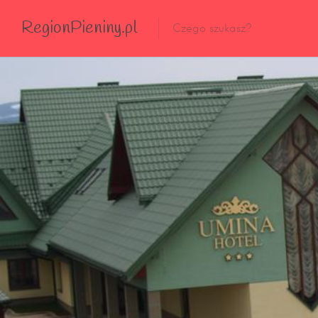
RegionPieniny.pl
Polecane Przez Nas
Wszystkie Obiekty
Wszystkie Obiekty