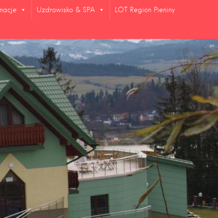
rmacje
Uzdrowisko & SPA
LOT Region Pieniny