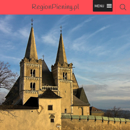
RegionPieniny.pl
Polecane Przez Nas
Wszystkie Obiekty
Wszystkie Obiekty