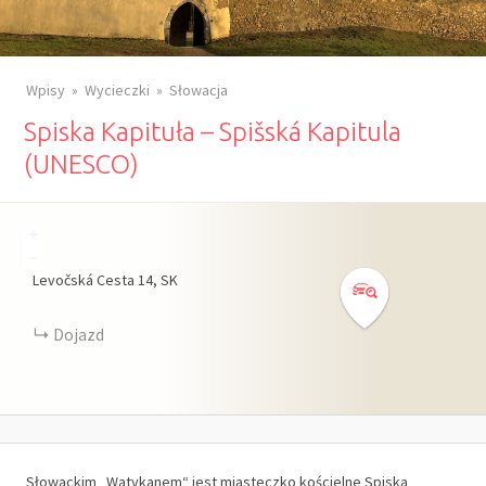
Wpisy
Wycieczki
Słowacja
Spiska Kapituła – Spišská Kapitula
(UNESCO)
+
-
Levočská Cesta
14
SK
Dojazd
Słowackim „Watykanem“ jest miasteczko kościelne Spiska