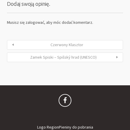
Dodaj swoją opinię.
Musisz się
zalogować
, aby móc dodać komentarz.
Czerwony Klasztor
Zamek Spiski – Spišský hrad (UNESCO)
Logo RegionPieniny do pobrania