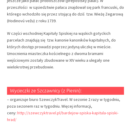
jeszcze jako pałac proboszczów (prepoštský palác). W
przeszłości w sąsiedztwie pałacu znajdował się park francuski, do
którego wchodziło się przez stojącą do dziś tzw. Wieżę Zegarową
(Hodinovú vežu) z roku 1739.
W części wschodniej Kapituły Spiskiej na wąskich gotyckich
parcelach znajdują się tzw. kanonie kanoników kapitulnych, do
których dostęp prowadzi poprzez jedyną uliczkę w mieście.
Umocnienia miasteczka kościelnego z dwoma bramami
wejściowymi zostały zbudowane w XIV wieku a ulegały one
wielokrotnej przebudowie.
Wycieczki ze Szczawnicy (z Pienin):
– organizuje biuro SzewczykTravel. W sezonie 2 razy w tygodniu,
poza sezonem raz w tygodniu. Więcej informacji,
ceny:
http://szewczyktravel.pl/bardejow-spiska-kapitula-spiski-
hrad/