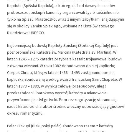
Kapituła (Spišská Kapitula), z którego już od dawnych czasów
proboszcze, biskupi i kanonicy organizowali życie kościelne nie
tylko na Spiszu. Miasteczko, wraz z innymi zabytkami znajdującymi
się w okolicy Zamku Spiskiego, wpisane na Listę Światowego
Dziedzictwa UNESCO.
Najcenniejszą budowlą Kapituły Spiskiej (Spišskej Kapituly) jest
późnoromańska Katedra św. Marcina (Katedrála sv. Martina). W
latach 1245 – 1275 katedra przybrała kształt trójnawowej budowli
z dwoma wieżami. W roku 1382 dobudowano do niej kapliczkę
Corpus Christi, którą w latach 1488 – 1493 zastąpiono obecną
kapliczką zbudowaną według wzoru francuskiej Saint Chapelle. W
latach 1873 – 1889, w wyniku celowej przebudowy, uległ
przekształceniu barokowy wystrój katedry a mianowicie
przywrócono jej styl gotycki. Poprzez regotyzację starano się
nadać katedrze charakter średniowieczny odpowiadający gustowi
okresu romantyzmu.
Pałac Biskupi (Biskupský palác) zbudowano razem z katedrą