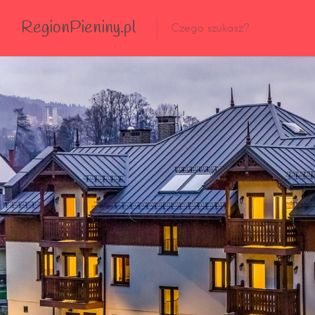
RegionPieniny.pl
Polecane Przez Nas
Wszystkie Obiekty
Wszystkie Obiekty