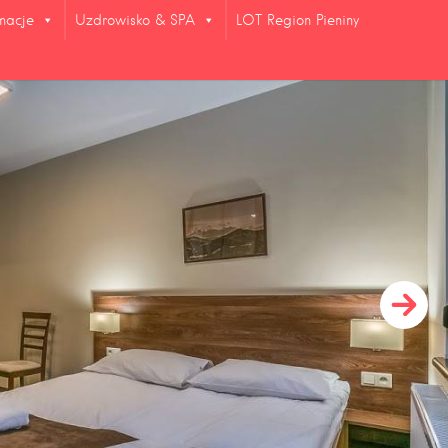
rmacje
Uzdrowisko & SPA
LOT Region Pieniny