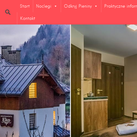
Start
Noclegi
Odkryj Pieniny
Praktyczne info
Kontakt