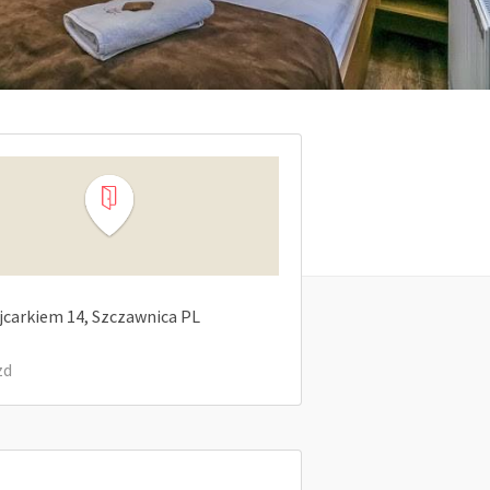
jcarkiem
14
Szczawnica
PL
zd