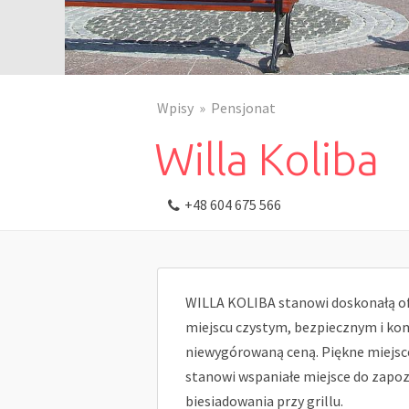
Wpisy
Pensjonat
Willa Koliba
+48 604 675 566
WILLA KOLIBA stanowi doskonałą of
miejscu czystym, bezpiecznym i ko
niewygórowaną ceną. Piękne miejsce
stanowi wspaniałe miejsce do zapozn
biesiadowania przy grillu.