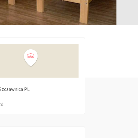
Szczawnica
PL
zd