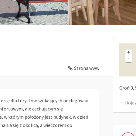
+
-
Strona www
Groń
3
ertę dla turystów szukających noclegów w
Doja
mfortowym, ale cechującym się
, w którym położony jest budynek, w dzień
ania się z okolicą, a wieczorem do