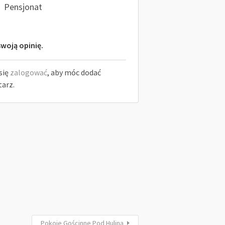
Pensjonat
woją opinię.
się
zalogować
, aby móc dodać
arz.
Pokoje Gościnne Pod Huliną