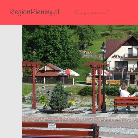
RegionPieniny.pl
Polecane Przez Nas
Wszystkie Obiekty
Wszystkie Obiekty