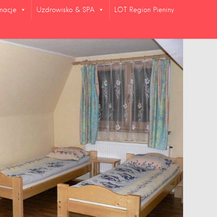
rmacje
Uzdrowisko & SPA
LOT Region Pieniny