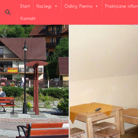
Start
Noclegi
Odkryj Pieniny
Praktyczne info
Kontakt