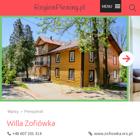
RegionPieniny.pl
Polecane Przez Nas
Wszystkie Obiekty
Wszystkie Obiekty
Wpisy
Pensjonat
Willa Zofiówka
+48 607 201 314
www.zofiowka.nrs.pl