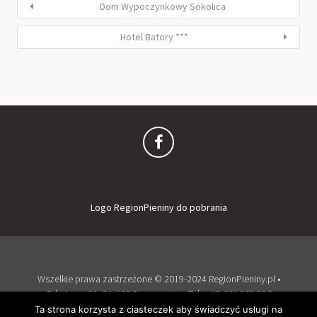
Dom Wypoczynkowy Sokolica
Hotel Batory ***
Logo RegionPieniny do pobrania
Wszelkie prawa zastrzeżone © 2019-2024 RegionPieniny.pl •
Zdrojowa 2A, 34-460 Szczawnica • Tel: + 48 664 909 516
Zaloguj
Dodaj obiekt
Ta strona korzysta z ciasteczek aby świadczyć usługi na