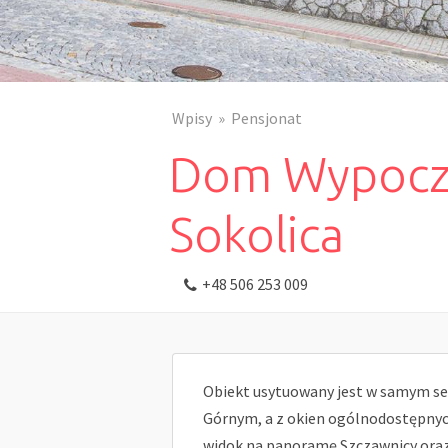
Wpisy
Pensjonat
Dom Wypocz
Sokolica
+48 506 253 009
Obiekt usytuowany jest w samym se
Górnym, a z okien ogólnodostępnyc
widok na panoramę Szczawnicy oraz g