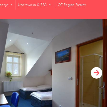
rmacje
Uzdrowisko & SPA
LOT Region Pieniny