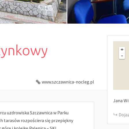
ynkowy
+
-
www.szczawnica-nocleg.pl
Jana Wi
rcu uzdrowiska Szczawnica w Parku
Doja
h tarasów rozpościera się przepiękny
órę i kolejkę Palenica – SKI.