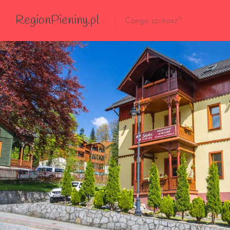
RegionPieniny.pl
Polecane Przez Nas
Wszystkie Obiekty
Wszystkie Obiekty