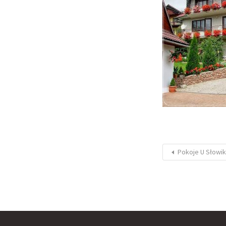
Pokoje U Słowi