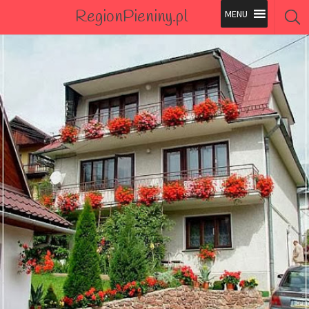
RegionPieniny.pl
Polecane Przez Nas
Wszystkie Obiekty
Wszystkie Obiekty