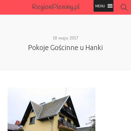
RegionPieniny.pl
Polecane Przez Nas
Wszystkie Obiekty
18 maja 2017
Pokoje Gościnne u Hanki
Wszystkie Obiekty