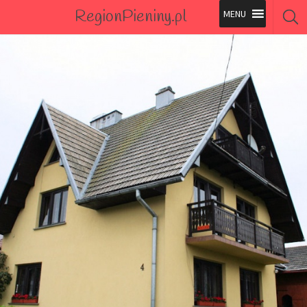
RegionPieniny.pl
Polecane Przez Nas
Wszystkie Obiekty
Wszystkie Obiekty