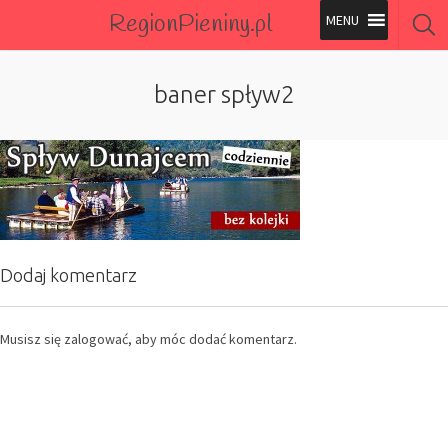
RegionPieniny.pl
Polecane Przez Nas
baner spływ2
Wszystkie Obiekty
Wszystkie Obiekty
Dodaj komentarz
Musisz się
zalogować
, aby móc dodać komentarz.