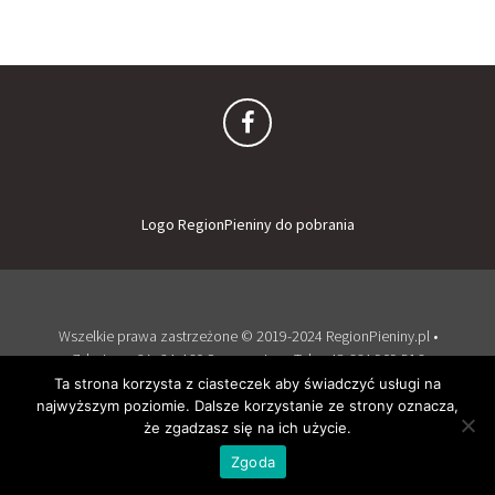
Logo RegionPieniny do pobrania
Wszelkie prawa zastrzeżone © 2019-2024 RegionPieniny.pl •
Zdrojowa 2A, 34-460 Szczawnica • Tel: + 48 664 909 516
Zaloguj
Dodaj obiekt
Ta strona korzysta z ciasteczek aby świadczyć usługi na
najwyższym poziomie. Dalsze korzystanie ze strony oznacza,
Wspierany przez WordPress
i
Listable
by
PixelGrade
.
że zgadzasz się na ich użycie.
Zgoda