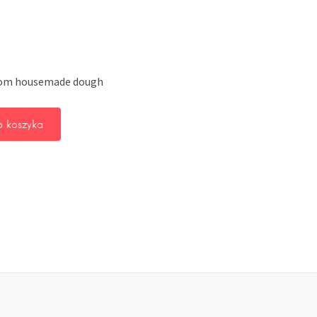
rom housemade dough
 koszyka