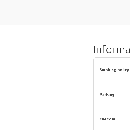
Inform
Smoking policy
Parking
Check in