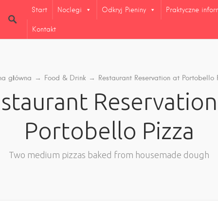
Start
Noclegi
Odkryj Pieniny
Praktyczne info
Kontakt
na główna
→
Food & Drink
→
Restaurant Reservation at Portobello 
staurant Reservation
Portobello Pizza
Two medium pizzas baked from housemade dough