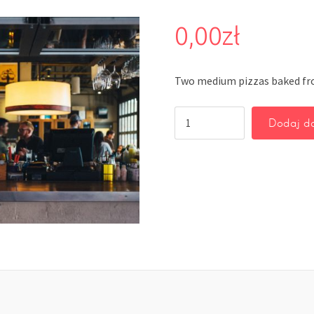
0,00
zł
Two medium pizzas baked f
Dodaj do