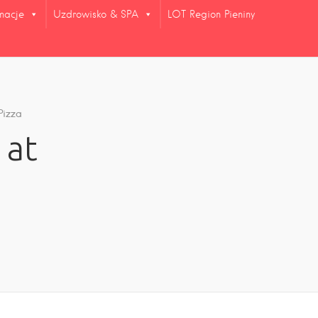
rmacje
Uzdrowisko & SPA
LOT Region Pieniny
Pizza
 at