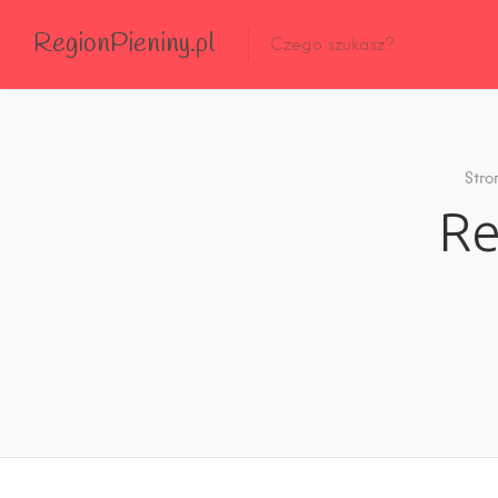
RegionPieniny.pl
Polecane Przez Nas
Wszystkie Obiekty
Stro
Re
Wszystkie Obiekty