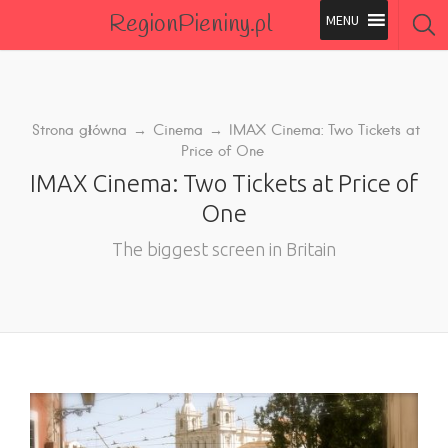
RegionPieniny.pl
Polecane Przez Nas
Wszystkie Obiekty
Strona główna
→
Cinema
→
IMAX Cinema: Two Tickets at
Price of One
Wszystkie Obiekty
IMAX Cinema: Two Tickets at Price of
One
The biggest screen in Britain