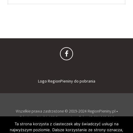
Logo RegionPieniny do pobrania
Wszelkie prawa zastrzeżone © 2019-2024 RegionPieniny.pl •
Zdrojowa 2A, 34-460 Szczawnica • Tel: + 48 664 909 516
Zaloguj
Dodaj obiekt
Ta strona korzysta z ciasteczek aby świadczyć usługi na
najwyższym poziomie. Dalsze korzystanie ze strony oznacza,
Wspierany przez WordPress
i
Listable
by
PixelGrade
.