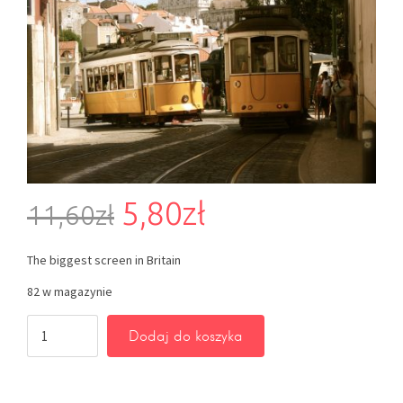
5,80
zł
11,60
zł
The biggest screen in Britain
82 w magazynie
Dodaj do koszyka