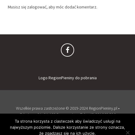
Musisz się
zalogować
, aby móc dodać komentarz.
Logo RegionPieniny do pobrania
Wszelkie prawa zastrzeżone © 2019-2024 RegionPieniny.pl •
Zdrojowa 2A, 34-460 Szczawnica • Tel: + 48 664 909 516
Zaloguj
Dodaj obiekt
Ta strona korzysta z ciasteczek aby świadczyć usługi na
najwyższym poziomie. Dalsze korzystanie ze strony oznacza,
Wspierany przez WordPress
i
Listable
by
PixelGrade
.
że zgadzasz się na ich użycie.