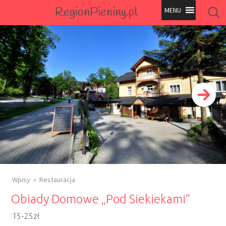
RegionPieniny.pl
Polecane Przez Nas
Wszystkie Obiekty
Wszystkie Obiekty
Wpisy
Restauracja
Obiady Domowe „Pod Siekiekami”
15-25zł