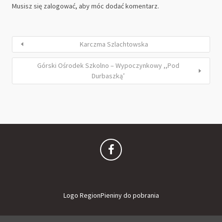
Musisz się
zalogować
, aby móc dodać komentarz.
Karczma Szlachtowska
Górski Ośrodek Szkolno – Wypoczynkowy ,,Pod
Durbaszką’
Logo RegionPieniny do pobrania