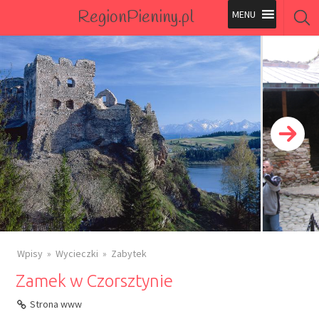
RegionPieniny.pl
Polecane Przez Nas
Wszystkie Obiekty
Wszystkie Obiekty
Wpisy
Wycieczki
Zabytek
Zamek w Czorsztynie
Strona www