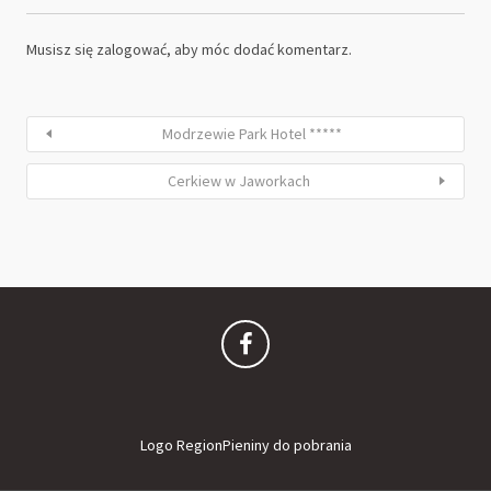
Musisz się
zalogować
, aby móc dodać komentarz.
Modrzewie Park Hotel *****
Cerkiew w Jaworkach
Logo RegionPieniny do pobrania