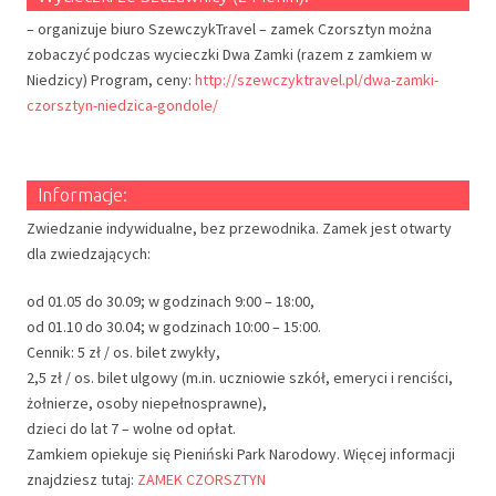
– organizuje biuro SzewczykTravel – zamek Czorsztyn można
zobaczyć podczas wycieczki Dwa Zamki (razem z zamkiem w
Niedzicy) Program, ceny:
http://szewczyktravel.pl/dwa-zamki-
czorsztyn-niedzica-gondole/
Informacje:
Zwiedzanie indywidualne, bez przewodnika. Zamek jest otwarty
dla zwiedzających:
od 01.05 do 30.09; w godzinach 9:00 – 18:00,
od 01.10 do 30.04; w godzinach 10:00 – 15:00.
Cennik: 5 zł / os. bilet zwykły,
2,5 zł / os. bilet ulgowy (m.in. uczniowie szkół, emeryci i renciści,
żołnierze, osoby niepełnosprawne),
dzieci do lat 7 – wolne od opłat.
Zamkiem opiekuje się Pieniński Park Narodowy. Więcej informacji
znajdziesz tutaj:
ZAMEK CZORSZTYN