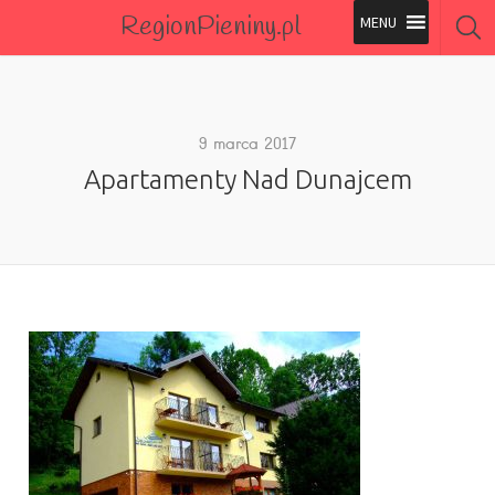
RegionPieniny.pl
Polecane Przez Nas
Wszystkie Obiekty
9 marca 2017
Apartamenty Nad Dunajcem
Wszystkie Obiekty