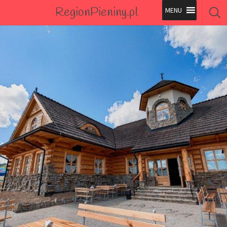
RegionPieniny.pl
Polecane Przez Nas
Wszystkie Obiekty
Wszystkie Obiekty