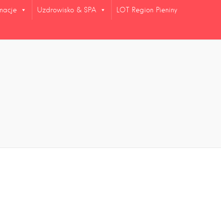
rmacje
Uzdrowisko & SPA
LOT Region Pieniny