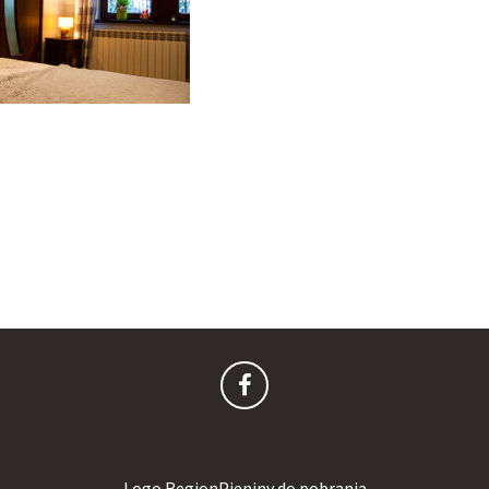
Logo RegionPieniny do pobrania