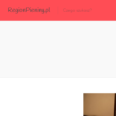
RegionPieniny.pl
Polecane Przez Nas
Wszystkie Obiekty
Wszystkie Obiekty