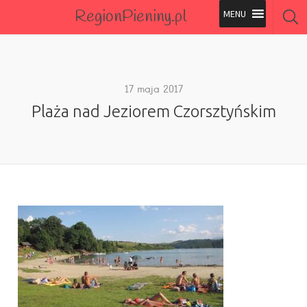
RegionPieniny.pl
Polecane Przez Nas
Wszystkie Obiekty
17 maja 2017
Plaża nad Jeziorem Czorsztyńskim
Wszystkie Obiekty