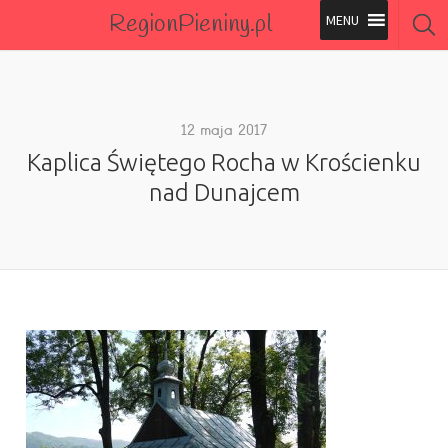
RegionPieniny.pl
Polecane Przez Nas
Wszystkie Obiekty
12 maja 2017
Kaplica Świętego Rocha w Krościenku
Wszystkie Obiekty
nad Dunajcem