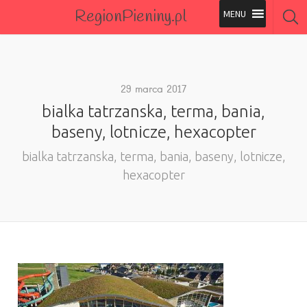
RegionPieniny.pl
Polecane Przez Nas
Wszystkie Obiekty
29 marca 2017
bialka tatrzanska, terma, bania,
Wszystkie Obiekty
baseny, lotnicze, hexacopter
bialka tatrzanska, terma, bania, baseny, lotnicze,
hexacopter