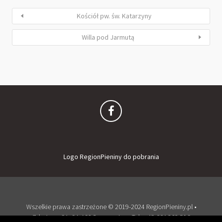
Kościół pw. św. Katarzyny
Willa pod Jarmutą
Logo RegionPieniny do pobrania
Wszelkie prawa zastrzeżone © 2019-2024 RegionPieniny.pl •
Zdrojowa 2A, 34-460 Szczawnica • Tel: + 48 664 909 516