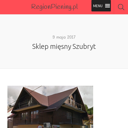
RegionPieniny.pl
Polecane Przez Nas
Wszystkie Obiekty
9 maja 2017
Sklep mięsny Szubryt
Wszystkie Obiekty