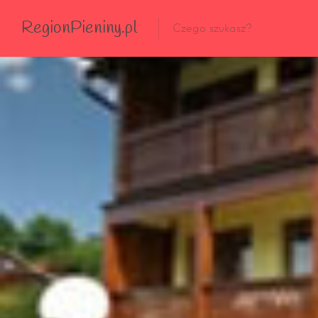
RegionPieniny.pl
Polecane Przez Nas
Wszystkie Obiekty
Wszystkie Obiekty