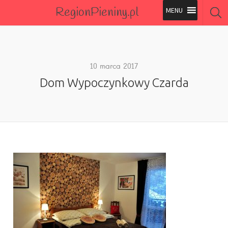
RegionPieniny.pl
Polecane Przez Nas
Wszystkie Obiekty
10 marca 2017
Dom Wypoczynkowy Czarda
Wszystkie Obiekty