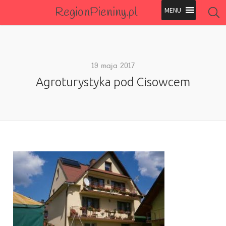
RegionPieniny.pl
Polecane Przez Nas
Wszystkie Obiekty
19 maja 2017
Agroturystyka pod Cisowcem
Wszystkie Obiekty