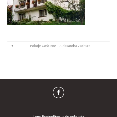
Pokoje Gościnne – Aleksandra Zachura
Logo RegionPieniny do pobrania