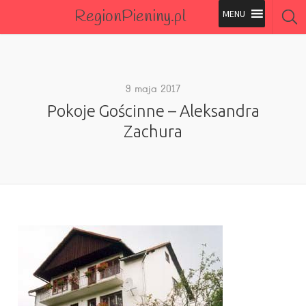
RegionPieniny.pl
Polecane Przez Nas
Wszystkie Obiekty
9 maja 2017
Pokoje Gościnne – Aleksandra
Wszystkie Obiekty
Zachura