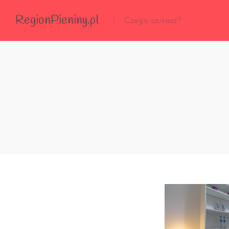
RegionPieniny.pl
Polecane Przez Nas
Wszystkie Obiekty
Wszystkie Obiekty