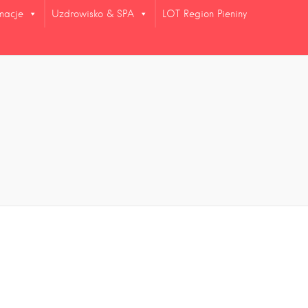
rmacje
Uzdrowisko & SPA
LOT Region Pieniny